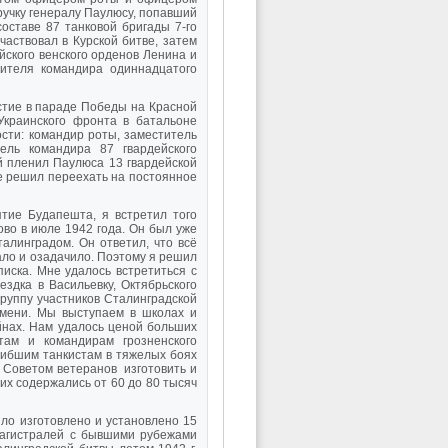
ручку генералу Паулюсу, попавший
оставе 87 танковой бригады 7-го
частвовал в Курской битве, затем
ейского венского орденов Ленина и
тителя командира одиннадцатого
стие в параде Победы на Красной
Украинского фронта в батальоне
ости: командир роты, заместитель
тель командира 87 гвардейского
й пленил Паулюса 13 гвардейской
сле решил переехать на постоянное
ятие Будапешта, я встретил того
во в июле 1942 года. Он был уже
талинградом. Он ответил, что всё
ало и озадачило. Поэтому я решил
писка. Мне удалось встретиться с
ездка в Васильевку, Октябрьского
группу участников Сталинградской
емени. Мы выступаем в школах и
йнах. Нам удалось ценой больших
там и командирам грозненского
огибшим танкистам в тяжелых боях
 Советом ветеранов изготовить и
их содержались от 60 до 80 тысяч
ыло изготовлено и установлено 15
магистралей с бывшими рубежами