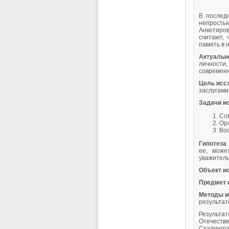
В послед
непросты
Анкетиров
считают, 
память в 
Актуальн
личности
современн
Цель исс
заслугами
Задачи и
Соб
Орг
Вос
Гипотеза
ее, може
уважитель
Объект и
Предмет 
Методы и
результат
Результа
Отечеств
Сталингра