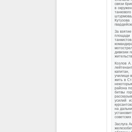
связи бри
в окружен
танкового
штурмовал
Кутузова
гвардейск
За взятие
площади 
танкистов
командир
мотострел
дивизии г
жительств
Козлов А.
лейтенант
капитан, 
училище в
жить в Ст
некоторым
района по
битвы го
рассказыв
усилий и
курсантск
на дальни
установит
советских
Заслуга А
железобе