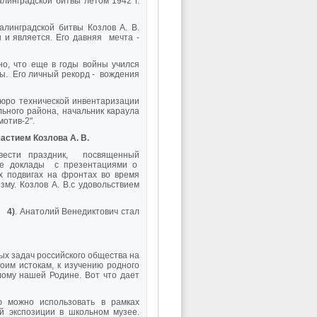
линградской битвы летом 1942 г.
алинградской битвы Козлов А. В.
н и является. Его давняя мечта -
о, что еще в годы войны учился
ды. Его личный рекорд - вождения
юро технической инвентаризации
ьного района, начальник караула
отив-2".
участием
Козлова А. В.
вести праздник, посвященный
ые доклады с презентациями о
х подвигах на фронтах во время
у. Козлов А. В.с удовольствием
 4)
. Анатолий Венедиктович стал
ых задач российского общества на
им истокам, к изучению родного
лому нашей Родине. Вот что дает
ю можно использовать в рамках
ой экспозиции в школьном музее.