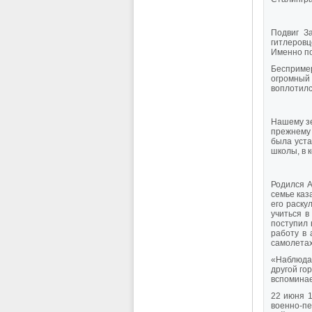
Подвиг З
гитлеровц
Именно по
Беспример
огромный 
воплотилс
Нашему зе
прежнему 
была уста
школы, в 
Родился А
семье каз
его раску
учиться в
поступил 
работу в 
самолетах
«Наблюдая
другой го
вспоминае
22 июня 1
военно-пе