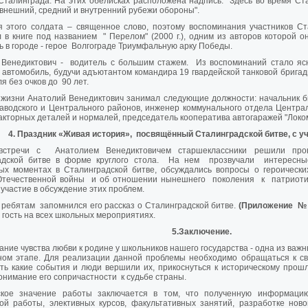
талинграда. На этих обелисках расположена надпись: "Здесь во время Ста
внешний, средний и внутренний рубежи обороны".
 этого солдата – священное слово, поэтому воспоминания участников Ст
 в книге под названием " Перелом" (2000 г.), одним из авторов которой о
ь в городе - герое Волгограде Триумфальную арку Победы.
 Венедиктович - водитель с большим стажем. Из воспоминаний стало ясн
 автомобиль, будучи адъютантом командира 19 гвардейской танковой брига
я без очков до 90 лет.
 жизни Анатолий Венедиктович занимал следующие должности: начальник б
аводского и Центрального районов, инженер коммунального отдела Централ
акторных деталей и нормалей, председатель кооператива автогаражей "Локом
4. Праздник «Живая история», посвящённый Сталинградской
битве, с 
стречи с Анатолием Венедиктовичем старшеклассники решили про
адской битве в форме круглого стола. На нем прозвучали интересн
ых моментах в Сталинградской битве, обсуждались вопросы о героически
Отечественной войны и об отношении нынешнего поколения к патриотизм
участие в обсуждение этих проблем.
ребятам запомнился его рассказ о Сталинградской битве.
(Приложение №
гость на всех школьных мероприятиях.
5.Заключение.
ние чувства любви к родине у школьников нашего государства - одна из важн
ном этапе. Для реализации данной проблемы необходимо обращаться к сво
ть какие события и люди вершили их, прикоснуться к историческому прош
онимание его сопричастности к судьбе страны.
ское значение работы заключается в том, что полученную информаци
ой работы, элективных курсов, факультативных занятий, разработке нов