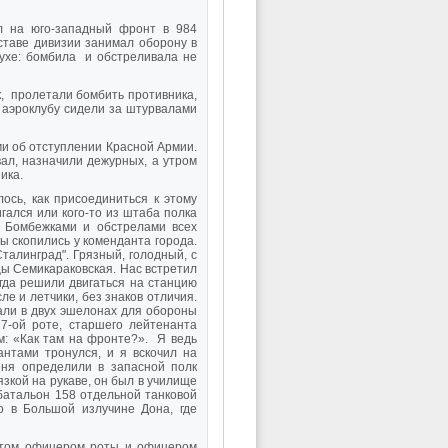
л на юго-западный фронт в 984
оставе дивизии занимал оборону в
духе: бомбила и обстреливала не
к, пролетали бомбить противника,
 аэроклубу сидели за штурвалами
ми об отступлении Красной Армии.
ал, назначили дежурных, а утром
ика.
ось, как присоединиться к этому
игался или кого-то из штаба полка
. Бомбежками и обстрелами всех
ы скопились у коменданта города.
талинград". Грязный, голодный, с
цы Семикараковская. Нас встретил
гда решили двигаться на станцию
ле и летчики, без знаков отличия.
вали в двух эшелонах для обороны
7-ой роте, старшего лейтенанта
м: «Как там на фронте?». Я ведь
нтами тронулся, и я вскочил на
еня определили в запасной полк
зкой на рукаве, он был в училище
батальон 158 отдельной танковой
о в Большой излучине Дона, где
потом офицером роты и офицером