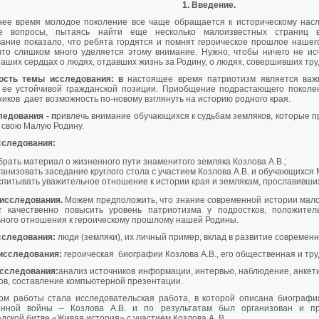
1. Введение.
нее время молодое поколение все чаще обращается к историческому нас
е вопросы, пытаясь найти еще несколько малоизвестных страниц в
ание показало, что ребята гордятся и помнят героическое прошлое нашего
что слишком много уделяется этому внимание. Нужно, чтобы ничего не ис
наших сердцах о людях, отдавших жизнь за Родину, о людях, совершивших тру
ость темы исследования: в
настоящее время патриотизм является важ
, ее устойчивой гражданской позиции. Приобщение подрастающего поколе
иков дает возможность по-новому взглянуть на историю родного края.
ледования - п
ривлечь внимание обучающихся к судьбам земляков, которые п
 свою Малую Родину.
сследования:
рать материал о жизненного пути знаменитого земляка Козлова А.В.;
анизовать заседание круглого стола с участием Козлова А.В. и обучающихс
питывать уважительное отношение к истории края и землякам, прославивших
 исследования.
Можем предположить, что знание современной истории мал
т качественно повысить уровень патриотизма у подростков, положите
ного отношения к героическому прошлому нашей Родины.
сследования:
люди (земляки), их личный пример, вклад в развитие современн
исследования:
героическая биографии Козлова А.В., его общественная и тру
сследования:
анализ источников информации, интервью, наблюдение, анкет
ов, составление компьютерной презентации.
том работы стала исследовательская работа, в которой описана биографи
енной войны – Козлова А.В. и по результатам был организован и пр
дской битве «Живая история» с участием Козлова А. В.