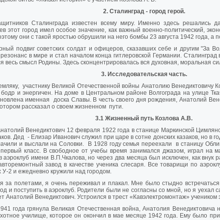
2. Сталинград - город герой.
ащитников Сталинграда известен всему миру. Именно здесь решались д
ев этот город имел особое значение, как важный военно-политический, эко
этому они с такой яростью обрушили на него бомбы 23 августа 1942 года, а п
ный подвиг советских солдат и офицеров, сказавших себе и другим "За Во
резонанс в мире и стал началом конца гитлеровской Германии. Сталинград 
я весь смысл Родины. Здесь сконцентрировалась вся духовная, моральная си
3. Исследовательская часть.
мляку, участнику Великой Отечественной войны Анатолию Венедиктовичу Ко
бодр и энергичен. На доме в Центральном районе Волгограда на улице Ткач
новлена именная доска Славы. В честь своего дня рождения, Анатолий Вен
котором рассказал о своем жизненном пути.
3.1 Жизненный путь Козлова А.В.
натолий Венедиктович 12 февраля 1922 года в станице Маркинской Цимлянс
аков. Дед - Елизар Иванович служил при царе в сотне донских казаков, но в 
лачили и выслали на Соловки. В 1928 году семья переехали в станицу Обли
 первый класс. В свободное от учебы время занимался джазом, играл на м
в аэроклуб имени В.П.Чкалова, но через два месяца был исключен, как внук 
авторемонтный завод в качестве ученика слесаря. Все товарищи по аэрокл
 У-2 и ежедневно кружили над городом.
 за полетами, я очень переживал и плакал. Мне было стыдно встречаться
род и поступить в аэроклуб. Родители были не согласны со мной, но я уехал с
т Анатолий Венедиктович. Устроился в трест «Кавэлектромонтаж» учеником 
941 года грянула Великая Отечественная война, Анатолия Венедиктовича н
хотное училище, которое он окончил в мае месяце 1942 года. Ему было пр