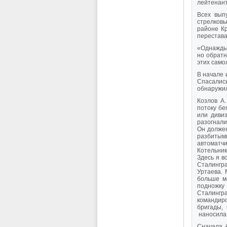
лейтенант
Всех вып
стрелковы
районе Кр
перестава
«Однажды 
но обратн
этих само
В начале 
Спасались
обнаружил
Козлов А.
потоку бе
или диви
разогнали
Он должен
разбитыми
автоматчи
Котельник
Здесь я в
Сталингр
Уртаева. 
больше м
подножку
Сталингра
командиро
бригады,
наносила 
Сначала 