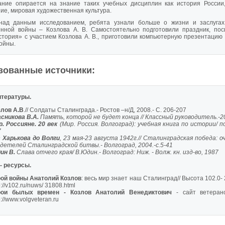
ание опирается на знание таких учебных дисциплин как история России,
ие, мировая художественная культура.
над данным исследованием, ребята узнали больше о жизни и заслугах
енной войны – Козлова А. В. Самостоятельно подготовили праздник, по
тория» с участием Козлова А. В., приготовили компьютерную презентацию
ойны.
зованные источники:
итературы.
злов А.В
.// Солдаты Сталинграда.- Ростов –н/Д, 2008.- С. 206-207
асникова В.А.
Память, которой не будет конца // Классный руководитель.-20
р. Россияне. 20 век
(Мир. Россия. Волгоград): учебная книга по истории/ по
7
 Харькова до Волги
, 23 мая-23 августа 1942г.// Сталинградская победа: 
идетелей Сталинградской битвы.- Волгоград, 2004.-с.5-41
ин В.
Слава отчего края/ В.Юдин.- Волгоград: Ниж. - Волж. кн. изд-во, 1987
- ресурсы.
рой войны Анатолий Козлов
: весь мир знает наш Сталинград// Высота 102.0-
p://v102.ru/nuws/ 31808.html
рои былых времен -
Козлов Анатолий Венедиктович
- сайт ветерано
p://www.volgveteran.ru