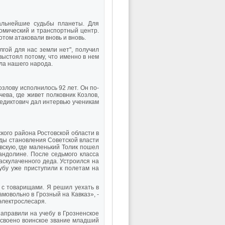
альнейшие судьбы планеты. Для
номический и транспортный центр.
отом атаковали вновь и вновь.
лгой для нас земли нет", получил
выстоял потому, что именно в нем
ла нашего народа.
злову исполнилось 92 лет. Он по-
ева, где живет полковник Козлов,
едиктович дал интервью ученикам
кого района Ростовской области в
годы становления Советской власти
вскую, где маленький Толик пошел
андолине. После седьмого класса
раскулаченного деда. Устроился на
убу уже приступили к полетам на
 с товарищами. Я решил уехать в
амовольно в Грозный на Кавказ», -
электрослесаря.
аправили на учебу в Грозненское
исвоено воинское звание младший