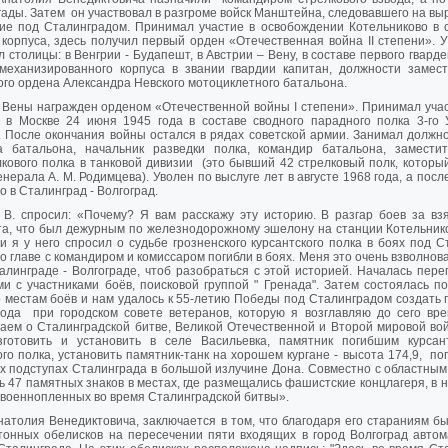
гады. Затем он участвовал в разгроме войск Манштейна, следовавшего на вы
ие под Сталинградом. Принимал участие в освобождении Котельниково в с
 корпуса, здесь получил первый орден «Отечественная война II степени». У
 столицы: в Венгрии - Будапешт, в Австрии – Вену, в составе первого гвард
 механизированного корпуса в звании гвардии капитан, должности замес
ого ордена Александра Невского мотоциклетного батальона.
 Вены награжден орденом «Отечественной войны I степени». Принимал уча
в Москве 24 июня 1945 года в составе сводного парадного полка 3-го 
. После окончания войны остался в рядах советской армии. Занимал должн
а батальона, начальник разведки полка, командир батальона, замести
кового полка в танковой дивизии (это бывший 42 стрелковый полк, которы
енерала А. М. Родимцева). Уволен по выслуге лет в августе 1968 года, а по
о в Сталинград - Волгоград.
 В. спросил: «Почему? Я вам расскажу эту историю. В разгар боев за вз
а, что был дежурным по железнодорожному эшелону на станции Котельнико
и я у него спросил о судьбе грозненского курсантского полка в боях под С
о главе с командиром и комиссаром погибли в боях. Меня это очень взволнов
алинграде - Волгограде, чтоб разобраться с этой историей. Началась пере
и с участниками боёв, поисковой группой " Гренада". Затем состоялась по
 местам боёв и нам удалось к 55-летию Победы под Сталинградом создать 
рода при городском совете ветеранов, которую я возглавляю до сего вр
аем о Сталинградской битве, Великой Отечественной и Второй мировой во
зготовить и установить в селе Васильевка, памятник погибшим курсан
ого полка, установить памятник-танк на хорошем кургане - высота 174,9, п
х подступах Сталинграда в большой излучине Дона. Совместно с областным
ь 47 памятных знаков в местах, где размещались фашистские концлагеря, в н
 военнопленных во время Сталинградской битвы».
натолия Венедиктовича, заключается в том, что благодаря его стараниям б
тонных обелисков на пересечении пяти входящих в город Волгоград авто