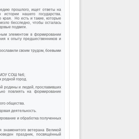
ледию прошлого, ищет ответы на
 истории нашего государства.
 края. Но есть и такие, которые
чезло бесследно, чтобы осталась
довые подвиги.
ным элементом в формировании
ния к опыту предшественников и
рославили своим трудом, боевыми
я МОУ СОШ №6;
 родной город.
ой родины и людей, прославивших
льно повлиять на формирование
ого общества.
довая деятельность.
ирование и обработка полученных
я знаменитого ветерана Великой
оведен праздник, посвящённый