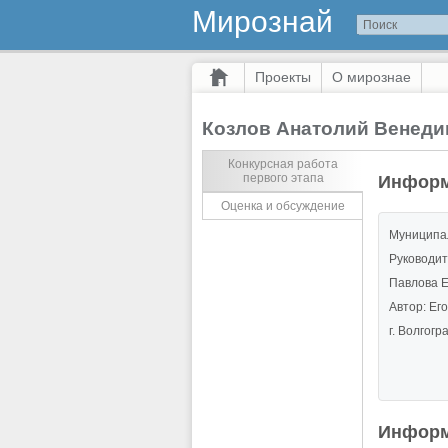
Мирознай
Проекты
О мирознае
Козлов Анатолий Венеди
Конкурсная работа
первого этапа
Информ
Оценка и обсуждение
Муниципал
Руководит
Павлова Е
Автор: Ег
г. Волгог
Информ