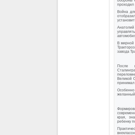
обороны С
проходил 
Война для
отобразил
установит
Анатолий
управлять
автомобил
В мирной
Трактороз
завода Тр
После в
Сталингр
переломн
Великой 
принимал 
Особенно 
желанный 
Формирова
современ
края, зна
ребенку п
Практиче
внеклассн