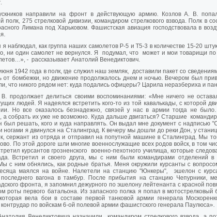
.
ускников направили на фронт в действующую армию. Козлов А. В. попа
й полк, 275 стрелковой дивизии, командиром стрелкового взвода. Полк в с
асного Лимана под Харьковом. Фашистская авиация господствовала в воз
я.
я наблюдал, как группа наших самолетов Р-5 и Т5-3 в количестве 15-20 шту
о, ни один самолет не вернулся. Я подумал, что может и мои товарищи по
летов…», - рассказывает Анатолий Венедиктович.
июня 1942 года в полк, где служил наш земляк, доставили пакет со сведения
 от бомбежки, но движение продолжалось днем и ночью. Вечером был прив
и, что никого рядом нет: куда подались офицеры? Царила неразбериха и пан
 В. продолжает делиться своими воспоминаниями: «Мне ничего не оставал
гущих людей. Я надеялся встретить кого-то из той кавалькады, с которой дв
зии. Но все оказалось безнадежно, связей у нас в армии тогда не было
, а собрать их уже не возможно. Куда дальше двигаться? Старшие командир
 был решать, кого и куда направлять. Он выдал мне документ с надписью "С
 ногами я двинулся на Сталинград. К вечеру мы дошли до реки Дон, у стани
к, сержант из отряда и отправил на попутной машине в Сталинград. Мы то
ово. По этой дороге шли многие военнослужащие всех родов войск, в том чис
стретил курсантов грозненского военно-пехотного училища, которые следо
ада. Встретил и своего друга, мы с ним были командирами отделений в 
Мы с ним обнялись, как родные братья. Меня окружили курсанты с вопросо
есяца маялся на войне. Налетели на станцию "Юнкеры", эшелон с курса
 последнего вагона в тамбур. После прибытия на станцию Чепурники, м
дского фронта, я запомнил дежурного по эшелону лейтенанта с красной повя
м роты первого батальона. Из запасного полка я попал в мотострелковый 
 которая вела бои в составе первой танковой армии генерала Москоренк
контрудар по войскам 6-ой полевой армии фашистского генерала Паулюса».
Анатолия Венедиктовича назначили командиром стрелкового взвода, а 