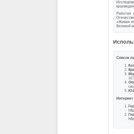
Исследов
краеведен
Работая 
Отечеств
«Живая ис
Великой в
Исполь
Список л
Ко
Кр
Ми
32
От
св
Юд
Интернет 
Ге
htt
Ге
htt