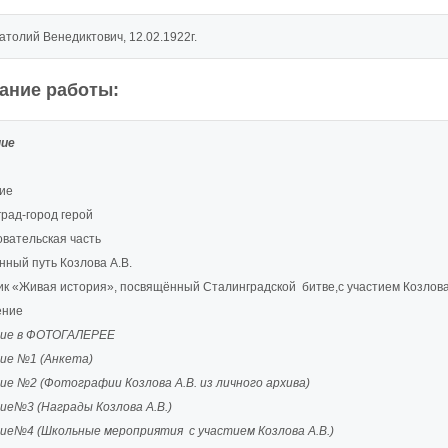
атолий Венедиктович, 12.02.1922г.
ание работы:
ние
ие
град-город герой
овательская часть
нный путь Козлова А.В.
ик «Живая история», посвящённый Сталинградской битве,с участием Козлова 
ение
ие в ФОТОГАЛЕРЕЕ
ие №1 (Анкета)
е №2 (Фотографии Козлова А.В. из личного архива)
ие№3 (Награды Козлова А.В.)
ие№4 (Школьные мероприятия с участием Козлова А.В.)