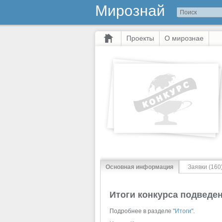
Мирознай
Проекты
О мирознае
Основная информация
Заявки (160
Итоги конкурса подведе
Подробнее в разделе "
Итоги
".