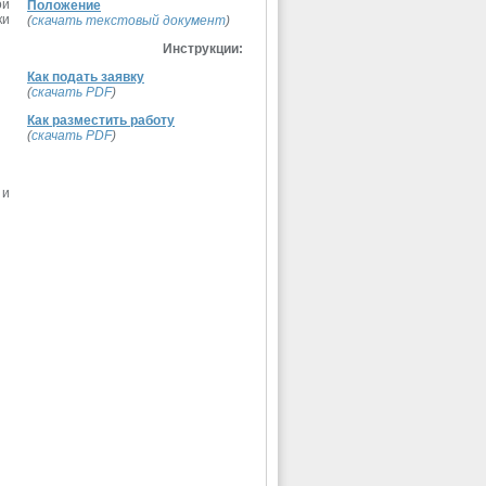
ой
Положение
ки
(
скачать текстовый документ
)
Инструкции:
Как подать заявку
(
скачать PDF
)
Как разместить работу
(
скачать PDF
)
 и