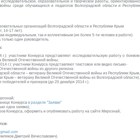
 исследовательской, образовательной и творческой работы, ориентированн
войны среди обучающихся и педагогов Волгоградской области и Республи
зовательных организаций Волгоградской области и Республики Крым
, 14-17 лет).
ак индивидуальным, так и коллективным (не более 5-ти человек в работе).
 только один руководитель.
а:
 г.): участники Конкурса представляют исследовательскую работу о боевом
а Великой Отечественной войны;
2014 г.): участники Конкурса представляют текстовое или видео письмо-
Отечественной войны из другого региона:
адской области – ветерану Великой Отечественной войны из Республики Крым,
ки Крым – ветерану Великой Отечественной войны из Волгоградской области).
 победителей и призеров (до 20 декабря 2014 г.).
ирознай;
ранице Конкурса
в разделе "Заявки"
ко одна заявка);
ов Конкурса, оформить и опубликовать работу на сайте Мирознай;
тся:
gmail.com
Земляков Дмитрий Вячеславович).