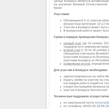
Целью Конкурса является активизация
на изучение Великой Отечественной 
Крым.
Участники:
Обучающиеся 5-11 классов обра
(возрастные категории: 10-13 лет
Участие в Конкурсе может быть к
В конкурсной работе может быть
Сроки и порядок проведения Конкурс
первый этап
(до 03 ноября 2014
трудовом пути земляка-ветеран
второй этап
(с 10 по 30 ноября 
обращение к ветерану Великой 
(участники Конкурса из Волгогр
участники Конкурса из Республи
подведение итогов
, определение
Для участия в Конкурсе необходимо:
зарегистрироваться на сайте М
подать заявку на участие на ст
(на каждую работу подаётся толь
следуя инструкциям организатор
участие в конкурсе бесплатное!
Техническая поддержка осуществляе
по электронной почте
miroznai@
по телефону: (8442) 60-28-99 (