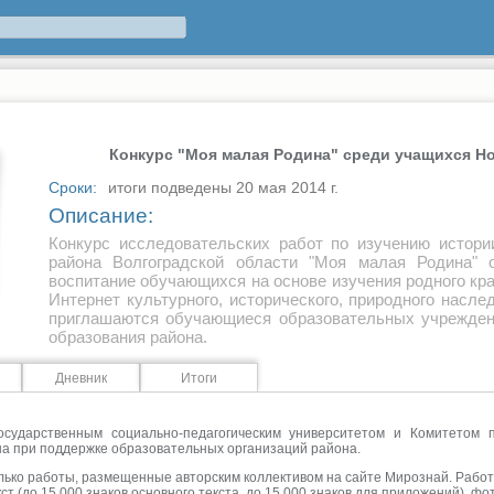
Конкурс "Моя малая Родина" среди учащихся Н
Сроки:
итоги подведены 20 мая 2014 г.
Описание:
Конкурс исследовательских работ по изучению истори
района Волгоградской области "Моя малая Родина" о
воспитание обучающихся на основе изучения родного кра
Интернет культурного, исторического, природного насле
приглашаются обучающиеся образовательных учрежден
образования района.
Дневник
Итоги
государственным социально-педагогическим университетом и Комитетом 
а при поддержке образовательных организаций района.
олько работы, размещенные авторским коллективом на сайте Мирознай. Рабо
 (до 15 000 знаков основного текста, до 15 000 знаков для приложений), фо