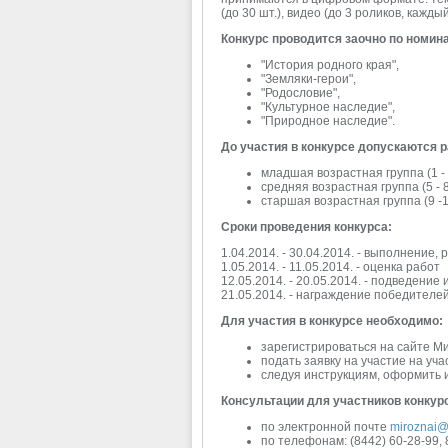
(до 30 шт.), видео (до 3 роликов, каждый
Конкурс проводится заочно по номин
"История родного края",
"Земляки-герои",
"Родословие",
"Культурное наследие",
"Природное наследие".
До участия в конкурсе допускаются 
младшая возрастная группа (1 - 
средняя возрастная группа (5 - 8
старшая возрастная группа (9 -1
Сроки проведения конкурса:
1.04.2014. - 30.04.2014. - выполнение
1.05.2014. - 11.05.2014. - оценка работ
12.05.2014. - 20.05.2014. - подведение 
21.05.2014. - награждение победителей
Для участия в конкурсе необходимо:
зарегистрироваться на сайте М
подать заявку на участие на уч
следуя инструкциям, оформить и
Консультации для участников конкур
по электронной почте
miroznai@
по телефонам: (8442) 60-28-99,