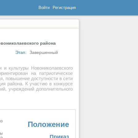
Войти
Регистрация
овониколаевского района
Этап:
Завершенный
и и культуры Новониколаевского
риентирован на патриотическое
я, повышение доступности в сети
дия района. К участию в конкурсе
ий, учреждений дополнительного
по
Положение
ты
Приказ
то