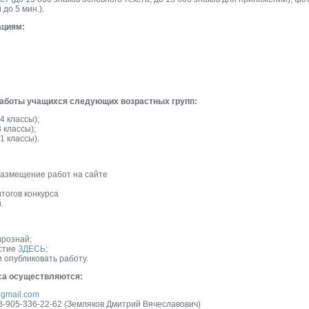
 до 5 мин.).
ациям:
работы учащихся следующих возрастных групп:
4 классы);
 классы);
1 классы).
, размещение работ на сайте
итогов конкурса
.
ирознай;
астие
ЗДЕСЬ
;
 опубликовать работу.
са осуществляются:
gmail.com
 8-905-336-22-62 (Земляков Дмитрий Вячеславович)