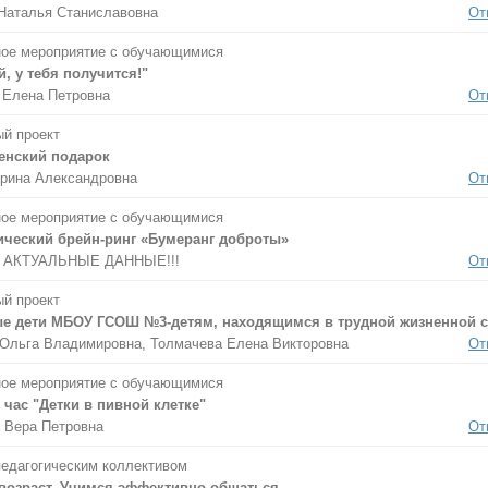
Наталья Станиславовна
От
ое мероприятие с обучающимися
, у тебя получится!"
 Елена Петровна
От
й проект
енский подарок
рина Александровна
От
ое мероприятие с обучающимися
ический брейн-ринг «Бумеранг доброты»
 АКТУАЛЬНЫЕ ДАННЫЕ!!!
От
й проект
е дети МБОУ ГСОШ №3-детям, находящимся в трудной жизненной с
Ольга Владимировна, Толмачева Елена Викторовна
От
ое мероприятие с обучающимися
час "Детки в пивной клетке"
 Вера Петровна
От
педагогическим коллективом
возраст. Учимся эффективно общаться.