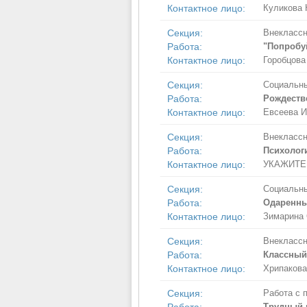
Контактное лицо:
Куликова 
Секция:
Внеклассн
Работа:
"Попробуй
Контактное лицо:
Горобцова
Секция:
Социальны
Работа:
Рождеств
Контактное лицо:
Евсеева И
Секция:
Внеклассн
Работа:
Психолог
Контактное лицо:
УКАЖИТЕ
Секция:
Социальны
Работа:
Одаренны
Контактное лицо:
Зимарина 
Секция:
Внеклассн
Работа:
Классный 
Контактное лицо:
Хрипакова
Секция:
Работа с 
Трудный 