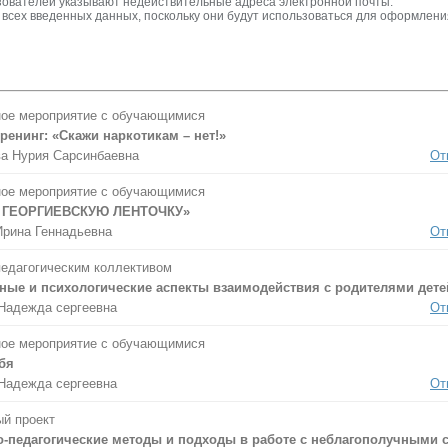
зователей указывают недействительные адреса электронной почты.
всех введенных данных, поскольку они будут использоваться для оформлени
ое мероприятие с обучающимися
ренинг: «Скажи наркотикам – нет!»
а Нурия Сарсинбаевна
От
ое мероприятие с обучающимися
 ГЕОРГИЕВСКУЮ ЛЕНТОЧКУ»
рина Геннадьевна
От
педагогическим коллективом
ные и психологические аспекты взаимодействия с родителями дете
Надежда сергеевна
От
ое мероприятие с обучающимися
бя
Надежда сергеевна
От
й проект
о-педагогические методы и подходы в работе с неблагополучными