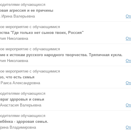
родителями обучающихся
овая агрессия и ее причины
 Ирина Валерьевна
От
ое мероприятие с обучающимися
ства "Где только нет сынов твоих, Россия"
лия Николаевна
От
ое мероприятие с обучающимися
е к истокам русского народного творчества. Тряпичная кукла.
лия Николаевна
От
ое мероприятие с обучающимися
о, что есть семья
 Раиса Александровна
От
родителями обучающихся
 враг здоровья и семьи
Анастасия Валерьевна
От
родителями обучающихся
ебёнка - здоровая семья.
Ирина Владимировна
От