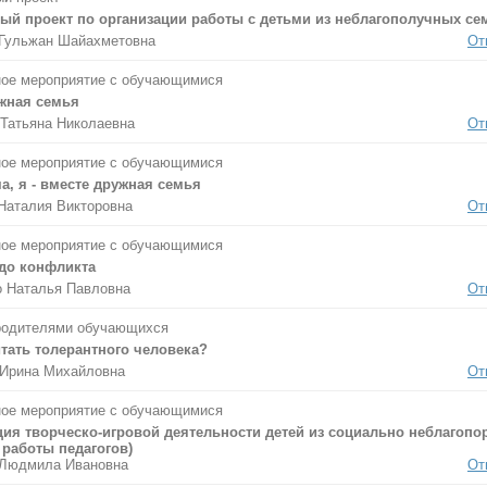
ый проект по организации работы с детьми из неблагополучных се
 Гульжан Шайахметовна
От
ое мероприятие с обучающимися
жная семья
Татьяна Николаевна
От
ое мероприятие с обучающимися
а, я - вместе дружная семья
Наталия Викторовна
От
ое мероприятие с обучающимися
 до конфликта
 Наталья Павловна
От
родителями обучающихся
тать толерантного человека?
 Ирина Михайловна
От
ое мероприятие с обучающимися
ция творческо-игровой деятельности детей из социально неблагопо
 работы педагогов)
 Людмила Ивановна
От