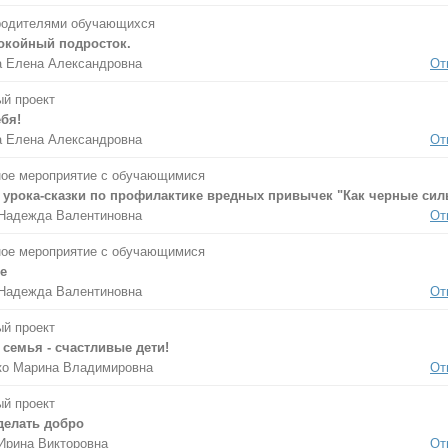
родителями обучающихся
окойный подросток.
 Елена Александровна
От
й проект
бя!
 Елена Александровна
От
ое мероприятие с обучающимися
 урока-сказки по профилактике вредных привычек "Как черные си
Надежда Валентиновна
От
ое мероприятие с обучающимися
е
Надежда Валентиновна
От
й проект
семья - счастливые дети!
ко Марина Владимировна
От
й проект
делать добро
Ирина Викторовна
От