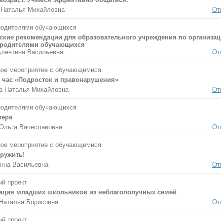
 Наталья Михайловна
От
родителями обучающихся
ские рекомендации для образовательного учреждения по организац
 родителями обучающихся
левтина Васильевна
От
ое мероприятие с обучающимися
 час «Подросток и правонарушения»
а Наталья Михайловна
От
родителями обучающихся
мера
Ольга Вячеславовна
От
ое мероприятие с обучающимися
дружить!
нна Васильевна
От
й проект
ация младших школьников из неблагополучных семей
Наталья Борисовна
От
й проект