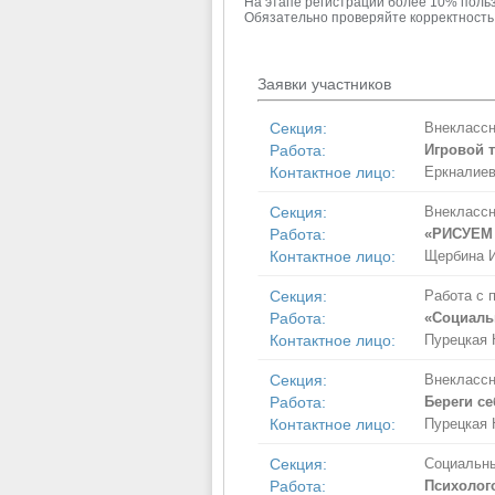
На этапе регистрации более 10% поль
Обязательно проверяйте корректность 
Заявки участников
Секция:
Внеклассн
Работа:
Игровой т
Контактное лицо:
Еркналиев
Секция:
Внеклассн
Работа:
«РИСУЕМ
Контактное лицо:
Щербина И
Секция:
Работа с 
Работа:
«Социаль
Контактное лицо:
Пурецкая 
Секция:
Внеклассн
Работа:
Береги се
Контактное лицо:
Пурецкая 
Секция:
Социальны
Работа:
Психолог