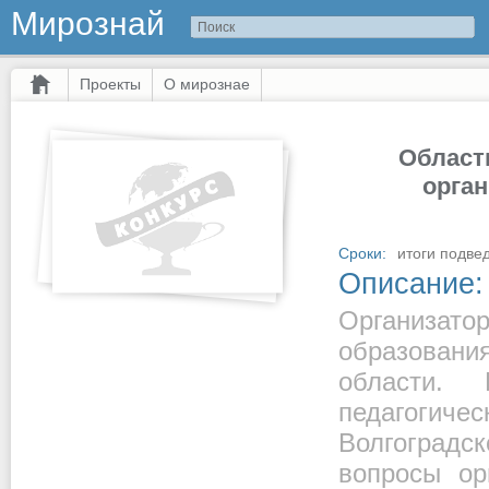
Мирознай
Проекты
О мирознае
Област
орган
Сроки:
итоги подвед
Описание:
Организат
образовани
области.
педагогичес
Волгоградс
вопросы ор