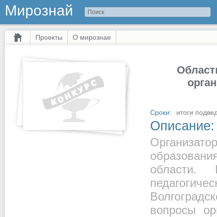
Мирознай
Проекты
О мирознае
Област
орган
Сроки:
итоги подвед
Описание:
Организат
образовани
области.
педагогичес
Волгоградс
вопросы ор