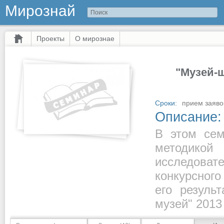
Мирознай
Проекты
О мирознае
"Музей-
Сроки:
прием заяво
Описание:
В этом сем
методик
исследова
конкурсног
его резуль
музей" 2013 