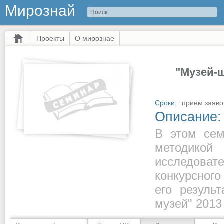
Мирознай
Проекты
О мирознае
"Музей-
Сроки:
прием заяво
Описание:
В этом сем
методик
исследова
конкурсног
его резуль
музей" 2013 