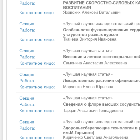
Работа:
РАЗВИТИЕ СКОРОСТНО-СИЛОВЫХ КА
ВОСПИТАНИЯ
Контактное лицо:
Язовских Алексей Витальевич
Секция:
«Лучший научно-исследовательский пр
Работа:
Особенности фукционирования серде
у студентов разных курсов
Контактное лицо:
Ткачёва Виктория Ивановна
Секция:
«Лучшая научная статья»
Работа:
Весенние и летнии жесткокрылые по
Контактное лицо:
Самонина Анастасия Алексеевна
Секция:
«Лучшая научная статья»
Работа:
Лекарственные растения официально
Контактное лицо:
Марченко Елена Юрьевна
Секция:
«Лучшая научная статья»
Работа:
Сведения о флоре высших сосудисты
Контактное лицо:
Тарцан Анастасия Геннадиевна
Секция:
«Лучший научно-исследовательский пр
Работа:
Здоровьесберегающие технологии в 
им.М.Горького)
Контактное лицо:
Кириченко Светлана Анатольевна