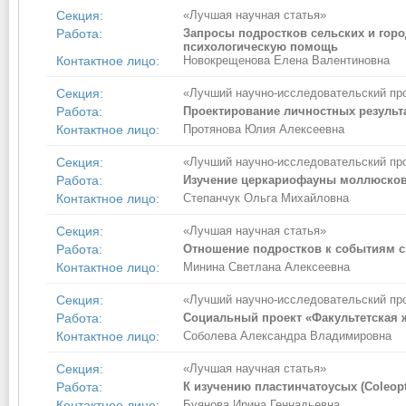
Секция:
«Лучшая научная статья»
Работа:
Запросы подростков сельских и горо
психологическую помощь
Контактное лицо:
Новокрещенова Елена Валентиновна
Секция:
«Лучший научно-исследовательский пр
Работа:
Проектирование личностных результ
Контактное лицо:
Протянова Юлия Алексеевна
Секция:
«Лучший научно-исследовательский пр
Работа:
Изучение церкариофауны моллюсков 
Контактное лицо:
Степанчук Ольга Михайловна
Секция:
«Лучшая научная статья»
Работа:
Отношение подростков к событиям с
Контактное лицо:
Минина Светлана Алексеевна
Секция:
«Лучший научно-исследовательский пр
Работа:
Социальный проект «Факультетская ж
Контактное лицо:
Соболева Александра Владимировна
Секция:
«Лучшая научная статья»
Работа:
К изучению пластинчатоусых (Coleopt
Контактное лицо:
Буянова Ирина Геннадьевна