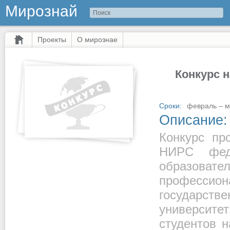
Мирознай
Проекты
О мирознае
Конкурс 
Сроки:
февраль – ма
Описание:
Конкурс пр
НИРС феде
образов
профессио
государс
университ
студентов 