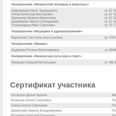
Направление «Физиология человека и животных»
Евдокимова Юлия Эдуардовна,
гр. ЕГ-
Лупир Вячеслав Викторович,
гр. ЕГ-
Карашева Мадина Муратовна,
гр. ЕГ-
Джамбаева Амина Геннадьевна,
гр. ЕГ-
Александров Иван Сергеевич
гр. ЕГ-
Направление «Медицина и здравоохранение»
Кириченко Светлана Анатольевна
гр. СК
Направление «Физика»
Бадикова Полина Вячеславовна
гр. МИ
Направление «Физическая культура и спорт»
Язовских Алексей Витальевич
гр. ФБ-
Сертификат участника
Петросян Диана Арсени
Ме
Калинчик Лилия Сергеевна
Пе
Гокина Алеся Сергеевна
Пе
Ширинская Карина Владимировна
Пе
Потемкин Дмитрий Сергеевич
Пе