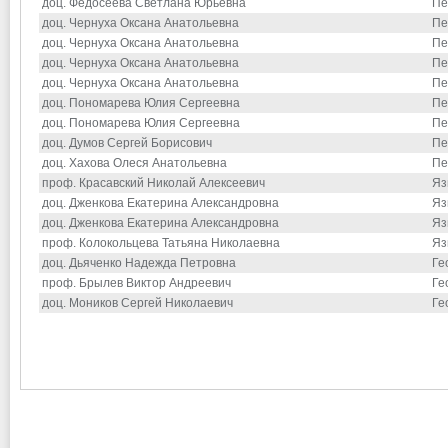
доц. Федосеева Светлана Юрьевна
Пе
доц. Чернуха Оксана Анатольевна
Пе
доц. Чернуха Оксана Анатольевна
Пе
доц. Чернуха Оксана Анатольевна
Пе
доц. Чернуха Оксана Анатольевна
Пе
доц. Пономарева Юлия Сергеевна
Пе
доц. Пономарева Юлия Сергеевна
Пе
доц. Думов Сергей Борисович
Пе
доц. Хахова Олеся Анатольевна
Пе
проф. Красавский Николай Алексеевич
Яз
доц. Дженкова Екатерина Александровна
Яз
доц. Дженкова Екатерина Александровна
Яз
проф. Колокольцева Татьяна Николаевна
Яз
доц. Дьяченко Надежда Петровна
Ге
проф. Брылев Виктор Андреевич
Ге
доц. Моников Сергей Николаевич
Ге