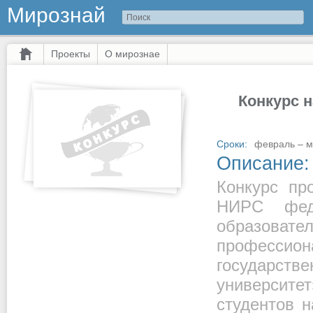
Мирознай
Проекты
О мирознае
Конкурс 
Сроки:
февраль – ма
Описание:
Конкурс пр
НИРС феде
образов
профессио
государс
университ
студентов 