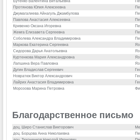
Бутенко Валентина Витальевна
Пе
Протянова Юлия Алексеевна
Пе
Джумагалиева Айнагуль Джамбулова
Пе
Павлова Анастасия Алексеевна
Пе
Кривенко Оксана Игоревна
Пе
Жемга Елизавета Сергеевна
Пе
Соболева Александра Владимировна
Пе
Маркова Екатерина Сергеевна
Яз
Сидорова Дарья Анатольевна
Яз
Куртенкова Мария Александровна
Яз
Лапшина Вера Павловна
Яз
Дугин Владислав Сергеевич
Ге
Новратюк Виктор Александрович
Ге
Лайрих Анастасия Владимировна
Ге
Морозова Марина Петровна
Фи
Благодарственное письмо
доц. Широ Станислав Викторович
Ме
доц. Борцова Анна Николаевна
Пе
доц. Тихоненков Николай Иванович
Пе