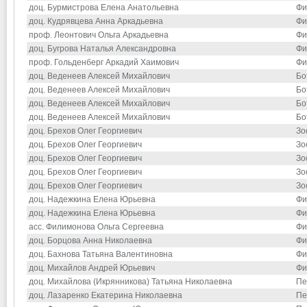
доц. Бурмистрова Елена Анатольевна
Фи
доц. Кудрявцева Анна Аркадьевна
Фи
проф. Леонтович Ольга Аркадьевна
Фи
доц. Бугрова Наталья Александровна
Фи
проф. Гольденберг Аркадий Хаимович
Фи
доц. Веденеев Алексей Михайлович
Бо
доц. Веденеев Алексей Михайлович
Бо
доц. Веденеев Алексей Михайлович
Бо
доц. Веденеев Алексей Михайлович
Бо
доц. Брехов Олег Георгиевич
Зо
доц. Брехов Олег Георгиевич
Зо
доц. Брехов Олег Георгиевич
Зо
доц. Брехов Олег Георгиевич
Зо
доц. Брехов Олег Георгиевич
Зо
доц. Надежкина Елена Юрьевна
Фи
доц. Надежкина Елена Юрьевна
Фи
асс. Филимонова Ольга Сергеевна
Фи
доц. Борцова Анна Николаевна
Фи
доц. Бахнова Татьяна Валентиновна
Фи
доц. Михайлов Андрей Юрьевич
Фи
доц. Михайлова (Икрянникова) Татьяна Николаевна
Пе
доц. Лазаренко Екатерина Николаевна
Пе