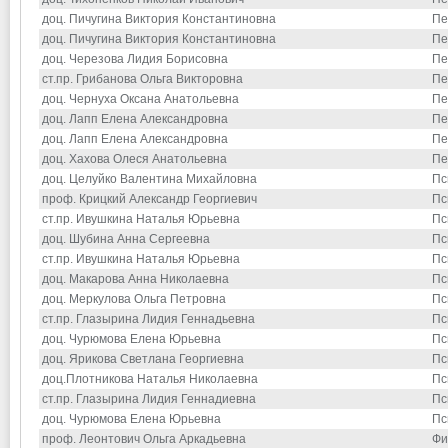
доц. Пичугина Виктория Константиновна
Пе
доц. Пичугина Виктория Константиновна
Пе
доц. Черезова Лидия Борисовна
Пе
ст.пр. Грибанова Ольга Викторовна
Пе
доц. Чернуха Оксана Анатольевна
Пе
доц. Лапп Елена Александровна
Пе
доц. Лапп Елена Александровна
Пе
доц. Хахова Олеся Анатольевна
Пе
доц. Целуйко Валентина Михайловна
Пс
проф. Крицкий Александр Георгиевич
Пс
ст.пр. Ивушкина Наталья Юрьевна
Пс
доц. Шубина Анна Сергеевна
Пс
ст.пр. Ивушкина Наталья Юрьевна
Пс
доц. Макарова Анна Николаевна
Пс
доц. Меркулова Ольга Петровна
Пс
ст.пр. Глазырина Лидия Геннадьевна
Пс
доц. Чурюмова Елена Юрьевна
Пс
доц. Ярикова Светлана Георгиевна
Пс
доц.Плотникова Наталья Николаевна
Пс
ст.пр. Глазырина Лидия Геннадиевна
Пс
доц. Чурюмова Елена Юрьевна
Пс
проф. Леонтович Ольга Аркадьевна
Фи