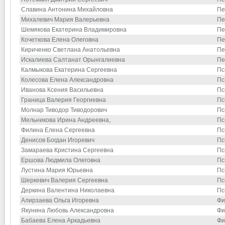
Славина Антонина Михайловна
Пе
Михалевич Мария Валерьевна
Пе
Шемякова Екатерина Владимировна
Пе
Кочеткова Елена Олеговна
Пе
Кириченко Светлана Анатольевна
Пе
Искалиева Салтанат Орынгалиевна
Пе
Калмыкова Екатерина Сергеевна
Пс
Колесова Елена Александровна
Пс
Иванова Ксения Васильевна
Пс
Граница Валерия Георгиевна
Пс
Молнар Тиводор Тиводорович
Пс
Мельникова Ирина Андреевна,
Пс
Филина Елена Сергеевна
Пс
Денисов Богдан Игоревич
Пс
Замараева Кристина Сергеевна
Пс
Ершова Людмила Олеговна
Пс
Лустина Мария Юрьевна
Пс
Шеркевич Валерия Сергеевна
Пс
Деркина Валентина Николаевна
Пс
Алирзаева Ольга Игоревна
Фи
Якунина Любовь Александровна
Фи
Бабаева Елена Аркадьевна
Фи