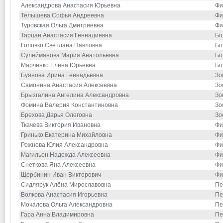
Александрова Анастасия Юрьевна
Фи
Телышева Софья Андреевна
Фи
Туровская Ольга Дмитриевна
Фи
Тарцан Анастасия Геннадиевна
Бо
Головко Светлана Павловна
Бо
Сулейманова Мария Анатольевна
Бо
Марченко Елена Юрьевна
Бо
Буянова Ирина Геннадьевна
Зо
Самонина Анастасия Алексеевна
Зо
Брызгалина Ангелина Александровна
Зо
Фомина Валерия Константиновна
Зо
Брехова Дарья Олеговна
Зо
Ткачёва Виктория Ивановна
Фи
Гринько Екатерина Михайловна
Фи
Рожнова Юлия Александровна
Фи
Магильон Надежда Алексеевна
Фи
Снеткова Яна Алексеевна
Фи
Щербинин Иван Викторович
Фи
Сидлярук Алёна Мирославовна
Пе
Волкова Анастасия Игорьевна
Пе
Мочалова Ольга Александровна
Пе
Гара Анна Владимировна
Пе