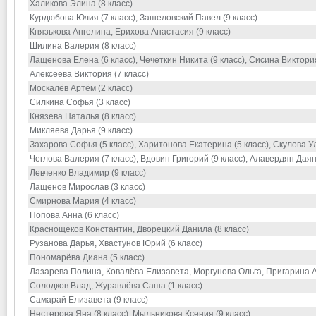
Халикова Элина (8 класс)
Курдюбова Юлия (7 класс), Зашеловский Павел (9 класс)
Князькова Ангелина, Ерихова Анастасия (9 класс)
Шилина Валерия (8 класс)
Лащенова Елена (6 класс), Чечеткин Никита (9 класс), Сисина Виктория
Алексеева Виктория (7 класс)
Москалёв Артём (2 класс)
Силкина Софья (3 класс)
Князева Наталья (8 класс)
Микляева Дарья (9 класс)
Захарова Софья (5 класс), Харитонова Екатерина (5 класс), Скулова Ул
Чеглова Валерия (7 класс), Вдовин Григорий (9 класс), Алавердян Даян
Левченко Владимир (9 класс)
Лащенов Мирослав (3 класс)
Смирнова Мария (4 класс)
Попова Анна (6 класс)
Краснощеков Константин, Дворецкий Данила (8 класс)
Рузанова Дарья, Хвастунов Юрий (6 класс)
Пономарёва Диана (5 класс)
Лазарева Полина, Ковалёва Елизавета, Моргунова Ольга, Пригарина А
Солодков Влад, Журавлёва Саша (1 класс)
Самарай Елизавета (9 класс)
Нестерова Яна (8 класс), Мыльникова Ксения (9 класс)