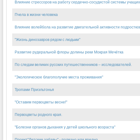
Влияние стрессоров на работу сердечно-сосудистой системы учащи
Пчела в жизни человека
Влияние волейбола на развитие двигательной активности подростко
"Жизнь динозавров рядом с людьми"
Развитие рудеральной флоры долины реки Мокрая Мечётка
По следам великих русских путешественников – исследователей.
"Экологическое благополучие места проживания"
Тропами Приэльтонья
"Оставим первоцветы весне!"
Первоцветы родного края.
"Болезни органов дыхания у детей школьного возраста"
Проект"Детские забавы" - полезно или вредно.