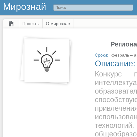
Мирознай
Проекты
О мирознае
Региона
Сроки:
февраль – ап
Описание:
Конкурс 
интеллекту
образовате
способств
привлечен
использов
технологий.
общеобра