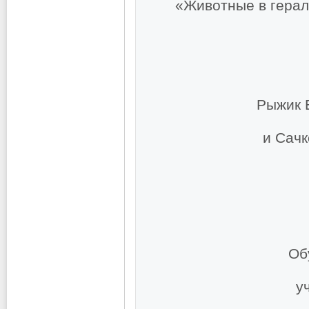
«Животные в герал
Рыжик 
и Сачк
М
Об
у