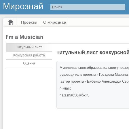
Мирознай
Проекты
О мирознае
I'm a Musician
Титульный лист
Титульный лист конкурсно
Конкурсная работа
Оценка
Муниципальное образовательное учрежде
руководитель проекта - Груздева Марина 
автор проекта - Бабенко Александра Серг
4 класс
natasha050@bk.ru