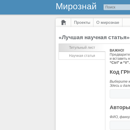
Мирознай
Проекты
О мирознае
«Лучшая научная статья»
Титульный лист
ВАЖНО!
Предварител
Научная статья
и вставить 
“Ctrl” и “V”
Код ГР
Выберите 
Здесь и дал
Авторы
ФИО, факкул