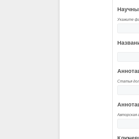
Научны
Укажите фа
Названи
Аннотац
Статья дол
Аннотац
Авторская 
Ключевы