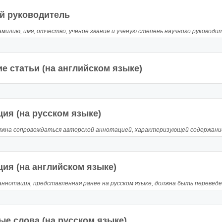
й руководитель
милию, имя, отчество, ученое звание и ученую степень научного руковод
е статьи (на английском языке)
ия (на русском языке)
жна сопровождаться авторской аннотацией, характеризующей содержание 
ия (на английском языке)
аннотация, представленная ранее на русском языке, должна быть переведен
е слова (на русском языке)