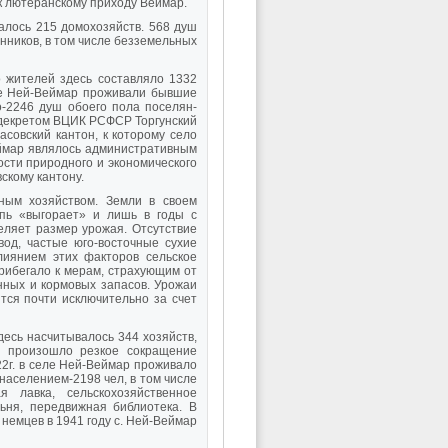
к лютеранскому приходу Веймар.
талось 215 домохозяйств. 568 душ
енников, в том числе безземельных
 жителей здесь составляло 1332
еле Ней-Веймар проживали бывшие
о-2246 душ обоего пола поселян-
а декретом ВЦИК РСФСР Торгунский
совский кантон, к которому село
еймар являлось административным
сти природного и экономического
скому кантону.
ным хозяйством. Земли в своем
епь «выгорает» и лишь в годы с
ляет размер урожая. Отсутствие
вод, частые юго-восточные сухие
лиянием этих факторов сельское
рибегало к мерам, страхующим от
ных и кормовых запасов. Урожаи
тся почти исключительно за счет
десь насчитывалось 344 хозяйств,
., произошло резкое сокращение
2г. в селе Ней-Веймар проживало
населением-2198 чел, в том числе
я лавка, сельскохозяйственное
льня, передвижная библиотека. В
немцев в 1941 году с. Ней-Веймар