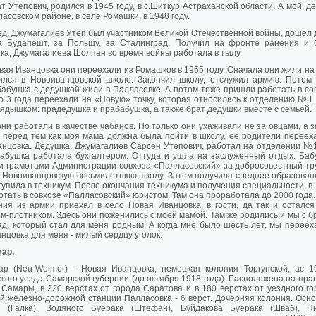
т Утепович, родился в 1945 году, в с.Шиткур Астраханской области. А мой, 
ласовском районе, в селе Ромашки, в 1948 году.
д, Джумагалиев Утеп был участником Великой Отечественной войны, дошел 
а Будапешт, за Польшу, за Сталинград. Получил на фронте ранения и 
а, Джумагалиева Шолпан во время войны работала в тылу.
вая Иванцовка они переехали из Ромашков в 1955 году. Сначала они жили на 
чился в Новоиванцовской школе. Закончил школу, отслужил армию. Потом 
абушка с дедушкой жили в Палласовке. А потом тоже пришли работать в со
 3 года переехали на «Новую» точку, которая относилась к отделению №1 
рядышком: прадедушка и прабабушка, а также брат дедушки вместе с семьей.
они работали в качестве чабанов. Но только они ухаживали не за овцами, а з
, перед тем как моя мама должна была пойти в школу, ее родители переех
нцовка. Дедушка, Джумагалиев Сарсен Утепович, работал на отделении №1
Бабушка работала бухгалтером. Оттуда и ушла на заслуженный отдых. Баб
 грамотами Администрации совхоза «Палласовский» за добросовестный тр
 Новоиванцовскую восьмилетнюю школу. Затем получила среднее образован
упила в техникум. После окончания техникума и получения специальности, в 
отать в совхозе «Палласовский» юристом. Там она проработала до 2000 года.
ия из армии приехал в село Новая Иванцовка, в гости, да так и остался
м-плотником. Здесь они поженились с моей мамой. Там же родились и мы с б
ад, который стал для меня родным. А когда мне было шесть лет, мы переехал
нцовка для меня - милый сердцу уголок.
мар.
р (Neu-Weimer) - Новая Иванцовка, немецкая колония Торгунской, ас 19
кого уезда Самарской губернии (до октября 1918 года). Расположена на право
 Самары, в 220 верстах от города Саратова и в 180 верстах от уездного г
 железно-дорожной станции Палласовка - 6 верст. Дочерняя колония. Основ
и (Галка), Водяного Буерака (Штефан), Буйдакова Буерака (Шваб), 