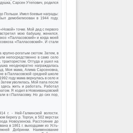
дедушка, Сарсен Утепович, родился
до Польши. Имел боевые награды:
был демобилизован в 1944 году.
«Новой» точке. Мой дед с первого
встретил мою бабушку, женился.
вхоз «Палласовский» и когда моей
совхоза «Палласовский». И стали
а крупно-рогатым скотом. Затем, в
али непосредственно в само село
 трактористом. Оттуда и ушел на
ушка неоднократно награждалась
уд. Моя мама, Алима Сарсеновна,
ие в Палласовской средней школе
1992 году мама вернулась в село и
 Затем уволилась. Мой папа после
 здесь жить и работать. Работал
ратом. Я ходил в Новоиванцовский
и в г.Палласовку. Но до сих пор,
14 г. - Ней-Галкинской волости.
м берегу р. Торгун, в 502 верстах
орода Новоузенска. Расстояние до
ана в 1861 г. выходцами из Усть-
Нижней Добринки. Наименование