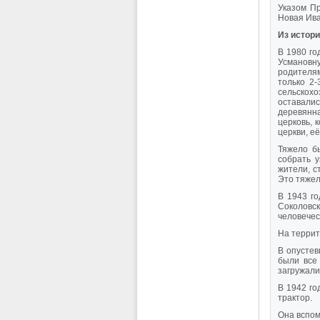
Указом П
Новая Ива
Из истори
В 1980 го
Усмановн
родителя
только 2-
сельскох
оставалис
деревянн
церковь, 
церкви, е
Тяжело бы
собрать у
жители, с
Это тяжел
В 1943 г
Соколовс
человечес
На террит
В опустев
были все
загружали
В 1942 го
трактор.
Она вспом