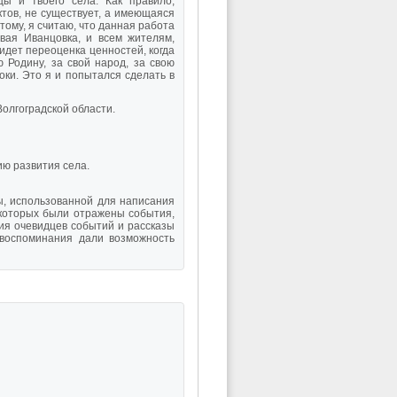
ы и твоего села. Как правило,
тов, не существует, а имеющаяся
ому, я считаю, что данная работа
вая Иванцовка, и всем жителям,
идет переоценка ценностей, когда
 Родину, за свой народ, за свою
оки. Это я и попытался сделать в
Волгоградской области.
ию развития села.
ы, использованной для написания
в которых были отражены события,
я очевидцев событий и рассказы
 воспоминания дали возможность