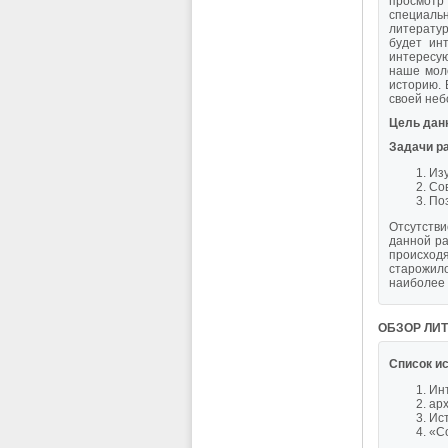
просмотр
специальн
литератур
будет ин
интересую
наше моло
историю. 
своей неб
Цель дан
Задачи р
Изу
Сов
Поз
Отсутстви
данной ра
происход
старожил
наиболее
ОБЗОР ЛИ
Список ис
Ин
ар
Ист
«С