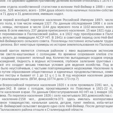
ное. По церковно-административному делению колония относилась с 1876 г. 
иям отдела хозяйственной статистики в колонии Ней-Веймар в 1888 г. счи
пола , 526 женского, всего - 1094 душа обоего пола наличных поселян-собств
а в 71 душу и 31 домохозяев, имевших надел.
м первой всеобщей переписи населения Российской Империи 1897г. число
го пола, в том числе немцев 1327. По данным обследования 1908 г. в с
, немцы, лютеране в числе 1144 душ мужского пола и 1102-женского, всег
иков. В селе имелось 237 дворов приписанного населения. 15 мая 1921 год
 переименован в Палласовский район, а в 1922 году преобразован в Палла
ь вплоть до ликвидации АССР НП. В 1941г. в советский период село Ней-В
ей-Веймарского сельского совета. Поселенцы постоянно испытывали трудно
 региона. Вот некоторые примеры из истории землепользования по Палласов
вский кантон является степным районом с явно выраженным экстенсив
тве светло-каштановые с солонцами. Ко времени созревания хлебов ст
 осадками сохраняет зеленый вид. Количество выпадающих осадков опреде
саждений, бедность в водных источников, глубокое залегание грунтовых 
всё это создает весьма тяжелые условия для ведения хозяйства. Под в
 было неустойчивым, с частыми повторяющимися неурожаями. Население п
в путем образования общественных и единичных продовольственных, семен
но пестры и бывают от 1 до 12 ц с 1 га. В год неурожая население держи
т реализации скота. (ВПИ, фонд 10774 дело 173 стр.7)
 Всероссийской переписи населения 1920 г. в селе проживало 2281 чел., з
ецких-342. В связи с голодом, прокатившимся по Поволжью в 1921-22 гг
ти населения в крае. По данным Облстатуправления АО НП на 1 января 192
века. По переписи населения 1926 г. село насчитывало 383 домохозяйства с 
 население-2158 чел., домохояйств-373. здесь имелась кооперативна
вное товарищество, начальная школа, детдом, пункт ликбеза, изба-чита
Ней- Веймарский сельсовет входило одно село Ней-Веймар. После депортации 
 Палласовского района отошло к Сталинградской области.