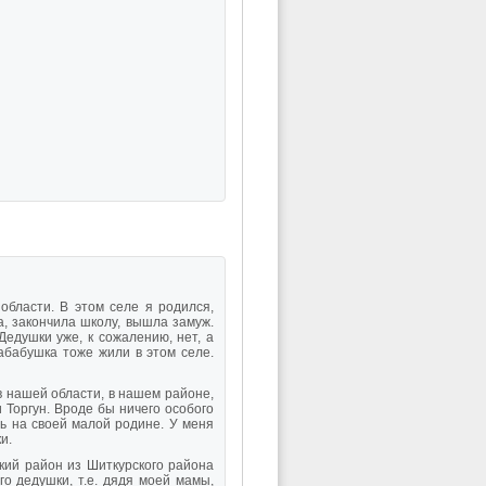
бласти. В этом селе я родился,
а, закончила школу, вышла замуж.
Дедушки уже, к сожалению, нет, а
рабабушка тоже жили в этом селе.
в нашей области, в нашем районе,
 Торгун. Вроде бы ничего особого
ть на своей малой родине. У меня
и.
ий район из Шиткурского района
го дедушки, т.е. дядя моей мамы,