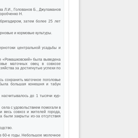
 Л.И., Голованов Б., Джуламанов
Горобченко Н.
 бригадиром, затем более 25 лет
рновые и кормовые культуры.
ернотоки центральной усадьбы и
озе «Ромашковский» была выведена
овье маточных овец в совхозе
зяйства за достигнутые успехи по
сь сохранить маточное поголовье
 была большая конюшня и табун
 насчитывалось до 1 тысячи кур-
села с удовольствием помогали в
 весь совхоз и жителей города,
а были закрыты из-за отсутствия
одство.
 60-е годы. Небольшое молочное