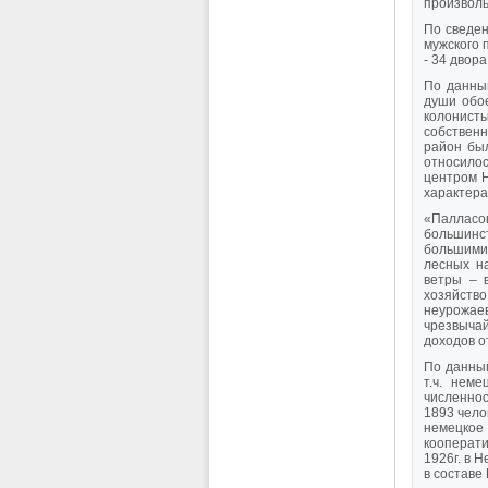
произволь
По сведен
мужского 
- 34 двор
По данны
души обое
колонисты
собственн
район был
относилос
центром Н
характера
«Палласо
большинс
большими
лесных на
ветры – 
хозяйство
неурожае
чрезвычай
доходов о
По данным
т.ч. нем
численнос
1893 чело
немецкое
кооперати
1926г. в 
в составе