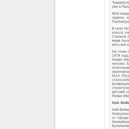
Тимурбула
уже в Пал
Мой праде
ордена з
Прабабушк
В село Но
класса у
Сначала б
маме было
жить все 
На точке 
1979 году
Новая Ива
пенсию. 
почетными
закончила
№14. Пост
стала раб
возвращен
строителе
детский с
Новая Ива
Ней- Вей
Ней-Вейма
Новоузенс
от города
ближайшей
Кулалинк