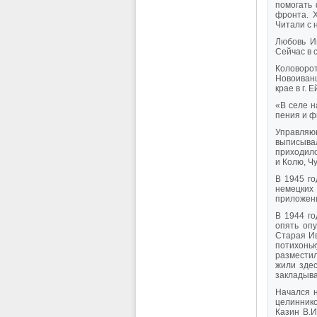
помогать
фронта. Х
Читали с 
Любовь Иг
Сейчас в 
Коловоро
Новоиванц
крае в г. 
«В селе н
пения и ф
Управляющ
выписывал
приходило
и Колю, Ч
В 1945 г
немецких 
приложен
В 1944 г
опять опу
Старая Ив
потихонь
разместил
жили здес
закладыва
Начался н
целиннико
Казин В.И