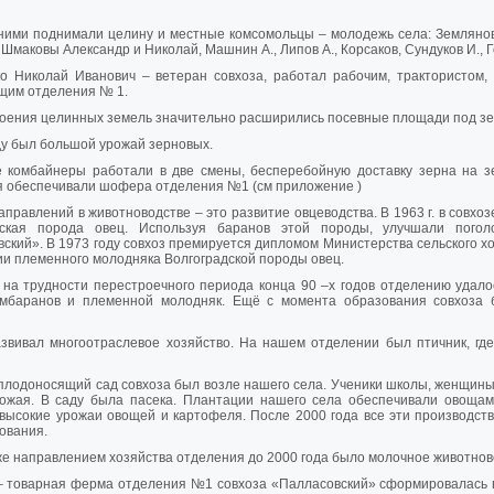
ними поднимали целину и местные комсомольцы – молодежь села: Землянова
я Шмаковы Александр и Николай, Машнин А., Липов А., Корсаков, Сундуков И., 
о Николай Иванович – ветеран совхоза, работал рабочим, трактористом,
щим отделения № 1.
оения целинных земель значительно расширились посевные площади под зе
ду был большой урожай зерновых.
е комбайнеры работали в две смены, бесперебойную доставку зерна на з
я обеспечивали шофера отделения №1 (см приложение )
аправлений в животноводстве – это развитие овцеводства. В 1963 г. в совх
дская порода овец. Используя баранов этой породы, улучшали погол
ский». В 1973 году совхоз премируется дипломом Министерства сельского хо
и племенного молодняка Волгоградской породы овец.
на трудности перестроечного периода конца 90 –х годов отделению удало
ембаранов и племенной молодняк. Ещё с момента образования совхоза
звивал многоотраслевое хозяйство. На нашем отделении был птичник, где
лодоносящий сад совхоза был возле нашего села. Ученики школы, женщины 
рожая. В саду была пасека. Плантации нашего села обеспечивали овощами
высокие урожаи овощей и картофеля. После 2000 года все эти производств
ования.
е направлением хозяйства отделения до 2000 года было молочное животнов
– товарная ферма отделения №1 совхоза «Палласовский» сформировалась в