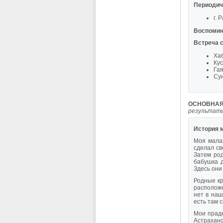
Периодич
г. 
Воспомин
Встреча с
Ха
Кус
Гая
Сун
ОСНОВНАЯ
результаты
История м
Моя мала
сделал св
Затем род
бабушка д
Здесь они
Родные кр
расположе
нет в наш
есть там 
Мои прад
Астраханс