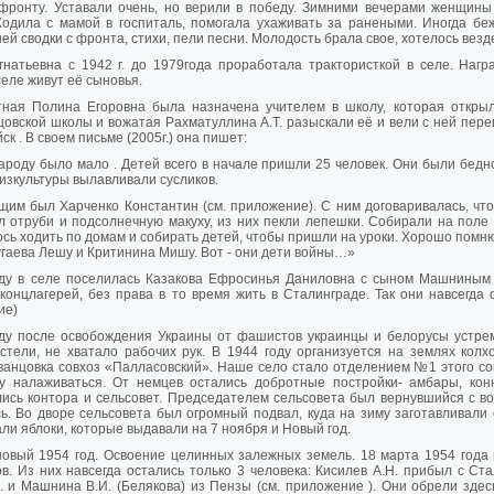
 фронту. Уставали очень, но верили в победу. Зимними вечерами женщины
одила с мамой в госпиталь, помогала ухаживать за ранеными. Иногда бе
ней сводки с фронта, стихи, пели песни. Молодость брала свое, хотелось везд
натьевна с 1942 г. до 1979года проработала трактористкой в селе. Наг
селе живут её сыновья.
тная Полина Егоровна была назначена учителем в школу, которая открыла
овской школы и вожатая Рахматуллина А.Т. разыскали её и вели с ней пере
Ейск . В своем письме (2005г.) она пишет:
ароду было мало . Детей всего в начале пришли 25 человек. Они были бедн
изкультуры вылавливали сусликов.
им был Харченко Константин (см. приложение). С ним договаривалась, чт
 отруби и подсолнечную макуху, из них пекли лепешки. Собирали на поле 
сь ходить по домам и собирать детей, чтобы пришли на уроки. Хорошо пом
угаева Лешу и Критинина Мишу. Вот - они дети войны…»
оду в селе поселилась Казакова Ефросинья Даниловна с сыном Машниным
концлагерей, без права в то время жить в Сталинграде. Так они навсегда 
ие)
оду после освобождения Украины от фашистов украинцы и белорусы устрем
стели, не хватало рабочих рук. В 1944 году организуется на землях колх
анцовка совхоз «Палласовский». Наше село стало отделением №1 этого со
ку налаживаться. От немцев остались добротные постройки- амбары, кон
ись контора и сельсовет. Председателем сельсовета был вернувшийся с во
ь. Во дворе сельсовета был огромный подвал, куда на зиму заготавливали
ли яблоки, которые выдавали на 7 ноября и Новый год.
овый 1954 год. Освоение целинных залежных земель. 18 марта 1954 года
в. Из них навсегда остались только 3 человека: Кисилев А.Н. прибыл с Ста
. и Машнина В.И. (Белякова) из Пензы (см. приложение ). Они обрели зде