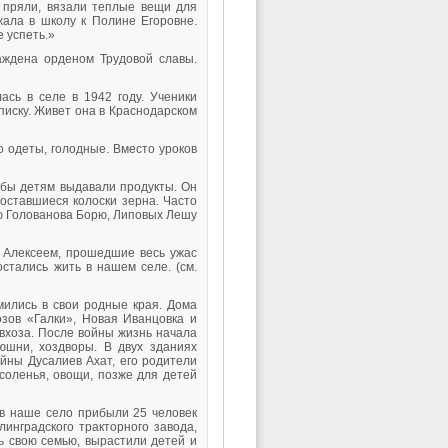
 пряли, вязали теплые вещи для
жала в школу к Полине Егоровне.
е успеть.»
раждена орденом Трудовой славы.
сь в селе в 1942 году. Ученики
писку. Живет она в Краснодарском
о одеты, голодные. Вместо уроков
обы детям выдавали продукты. Он
оставшиеся колоски зерна. Часто
ню Голованова Борю, Липовых Лешу
 Алексеем, прошедшие весь ужас
остались жить в нашем селе. (см.
ились в свои родные края. Дома
озов «Галки», Новая Иванцовка и
вхоза. После войны жизнь начала
юшни, хоздворы. В двух зданиях
йны Дусалиев Ахат, его родители
 соленья, овощи, позже для детей
 в наше село прибыли 25 человек
линградского тракторного завода,
сь свою семью, вырастили детей и