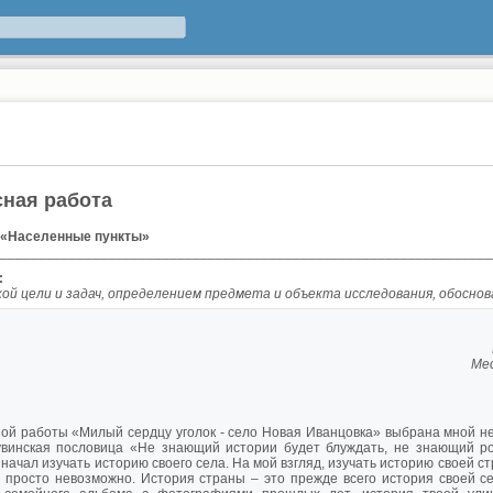
сная работа
 «Населенные пункты»
________________________________________________________________
:
кой цели и задач, определением предмета и объекта исследования, обосн
В памяти снова 
Мест на земле уди
Только вот 
ой работы «Милый сердцу уголок - село Новая Иванцовка» выбрана мной не
увинская пословица «Не знающий истории будет блуждать, не знающий род
 начал изучать историю своего села. На мой взгляд, изучать историю своей с
 просто невозможно. История страны – это прежде всего история своей се