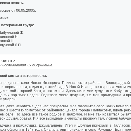
еская печать.
Рассвет от 06.05.2000г.
ания.
 ветеранами труда:
бибуллиной Ж.
аиновой Н.
зовой Н.
дуковой Л.П.
 ЧАСТЬ:
 исследования, их обсуждение.
оей семьи в истории села.
я родина – село Новая Иванцовка Палласовского района Волгоградской о
ои первые шаги, ходил в детский сад. В Новой Иванцовке выросла моя мам
ился мой старший брат, а потом и я. Здесь жили мои дедушка и бабушка. 
о сих пор живет здесь. Родители моего дедушки, т.е. мои прадедушка и п
 и умерли.
ая, даже небогатые, для нас прекрасны. Моё маленькое село, каких немало 
но в шести километрах от районного центра города Палласовки, вдоль реки
ем селе. Но здесь все такое родное и знакомое. И мне так нравиться быва
свои друзья, братья. И я все выходные и каникулы провожу там, у своей бабушк
едушка и прабабушка, Джумагалиевы Утеп и Шолпан приехали в Палласовск
кой области в 1947 году. Сначала они приехали в село Ромашки. Брат мое