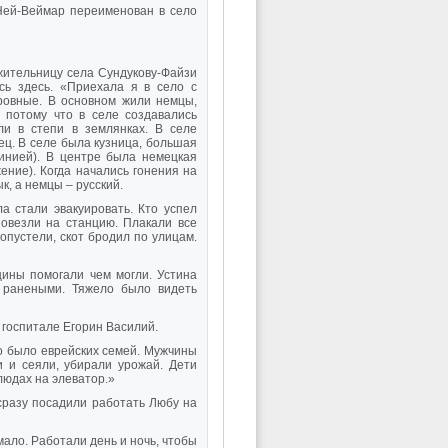
Ней-Веймар переименован в село
жительницу села Сундукову-Файзи
сь здесь. «Приехала я в село с
ровные. В основном жили немцы,
, потому что в селе создавались
ли в степи в землянках. В селе
ец. В селе была кузница, большая
инией). В центре была немецкая
ение). Когда начались гонения на
к, а немцы – русский.
а стали эвакуировать. Кто успел
повезли на станцию. Плакали все
опустели, скот бродил по улицам.
ины помогали чем могли. Устина
 ранеными. Тяжело было видеть
 госпитале Егорин Василий.
о было еврейских семей. Мужчины
 и сеяли, убирали урожай. Дети
людах на элеватор.»
 сразу посадили работать Любу на
мало. Работали день и ночь, чтобы