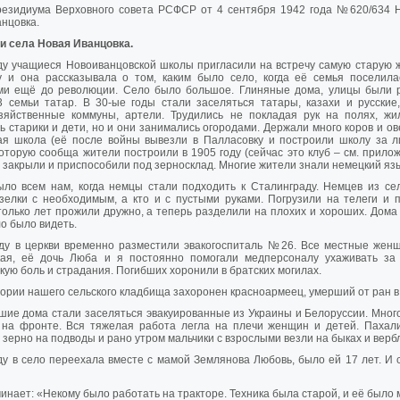
резидиума Верховного совета РСФСР от 4 сентября 1942 года №620/634 
нцовка.
и села
Новая Иванцовка.
ду учащиеся Новоиванцовской школы пригласили на встречу самую старую 
у и она рассказывала о том, каким было село, когда её семья поселила
ми ещё до революции. Село было большое. Глиняные дома, улицы были 
3 семьи татар. В 30-ые годы стали заселяться татары, казахи и русские
озяйственные коммуны, артели. Трудились не покладая рук на полях, жи
ь старики и дети, но и они занимались огородами. Держали много коров и ов
ая школа (её после войны вывезли в Палласовку и построили школу за л
которую сообща жители построили в 1905 году (сейчас это клуб – см. прилож
ё закрыли и приспособили под зерносклад. Многие жители знали немецкий язы
ло всем нам, когда немцы стали подходить к Сталинграду. Немцев из сел
зелки с необходимым, а кто и с пустыми руками. Погрузили на телеги и 
только лет прожили дружно, а теперь разделили на плохих и хороших. Дома 
о было видеть.
оду в церкви временно разместили эвакогоспиталь №26. Все местные женщ
кая, её дочь Люба и я постоянно помогали медперсоналу ухаживать за
кую боль и страдания. Погибших хоронили в братских могилах.
ории нашего сельского кладбища захоронен красноармеец, умерший от ран в
шие дома стали заселяться эвакуированные из Украины и Белоруссии. Мног
 на фронте. Вся тяжелая работа легла на плечи женщин и детей. Пахали
 зерно на подводы и рано утром мальчики с взрослыми везли на быках и верб
ду в село переехала вместе с мамой Землянова Любовь, было ей 17 лет. И
инает: «Некому было работать на тракторе. Техника была старой, и её было 