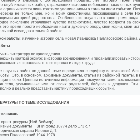
 семейного альбома с фотографиями прошлых лет, история твоей улиц
о опубликованных работ, отражающих историю небольших населенных пунк
а ограничивается лишь краткими упоминаниями о том или ином событии. Поэт
тересна не только мне, но и моим сверстникам, проживающим в селе Но
щимся историей родного села. Особенно это актуально в наше время, когда 
дое поколение утрачивает чувство патриотизма, чувство гордости за свою
В это время просто необходимо найти духовную опору, свои корни, свои ист
ольшой исследовательской работе.
ной работы
: изучение истории села Новая Иванцовка Палласовского района 
аботы
:
чить литературу по краеведению.
ершить краткий экскурс в историю возникновения и проанализировать истор
накомиться и рассказать о ветеранах и людях труда.
е научных работ по данной теме определило специфику источниковой баз
боты. Это, в основном, архивные документы, статьи из районной газеты, 
ящие в селе. Ценным источником информации послужили также воспоминани
ов села, услышанные ими от своих родителей, бабушек и дедушек. Эти
 полно и реально представить картину происходивших событий.
ТЕРАТУРЫ ПО ТЕМЕ ИССЛЕДОВАНИЯ:
точников.
тернет-ресурсы (Ней-Веймер)
хивные документы ВПИ фонд 10774 дело 173 с.7
орическая справка Изюмов Д.П.
овхоз Палласовский 1944-1978