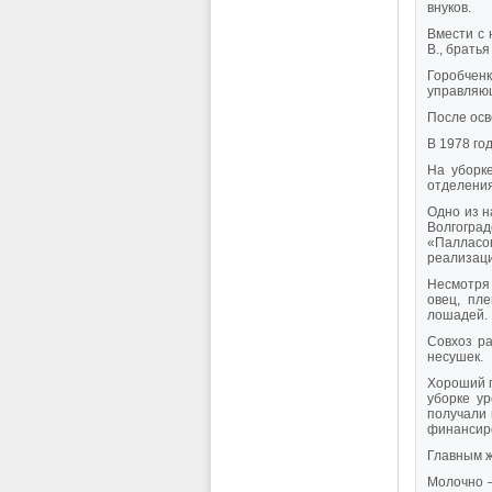
внуков.
Вмести с 
В., брать
Горобченк
управляю
После осв
В 1978 го
На уборк
отделени
Одно из н
Волгогра
«Палласов
реализаци
Несмотря 
овец, пл
лошадей.
Совхоз ра
несушек.
Хороший п
уборке у
получали 
финансир
Главным ж
Молочно 