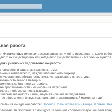
сная работа
ии
«Населенные пункты»
рассматриваются учебно-исследовательские рабо
одного их существующих или когда-либо существовавших населенных пунктов 
ценки учебно-исследовательской работы:
ановка цели и задач, актуальность темы;
енение комплексного, междисциплинарного подхода;
етическая проработанность темы, использование литературы;
нованность выбора методики;
аточность собранного материала;
ина проработанности и осмысления материала;
имость и обоснованность выводов;
тическая значимость и (или) научная новизна исследования;
ство оформления (структура, наглядно-иллюстративный материал и др.).
рмления конкурсной работы:
Поселок Новониколаевский в годы Великой Оте
ребованиям Положения о Конкурсе заполните соответствующие поля конк