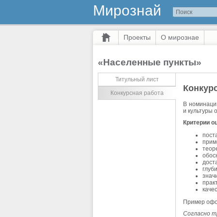
Мирознай
Проекты
О мирознае
«Населенные пункты»
Титульный лист
Конкур
Конкурсная работа
В номинац
и культуры 
Критерии о
пост
прим
теор
обос
дост
глуб
знач
прак
каче
Пример офо
Согласно т