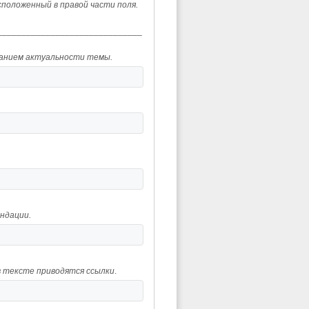
сположенный в правой части поля.
______________________________
ованием актуальности темы.
ндации.
в тексте приводятся ссылки
.