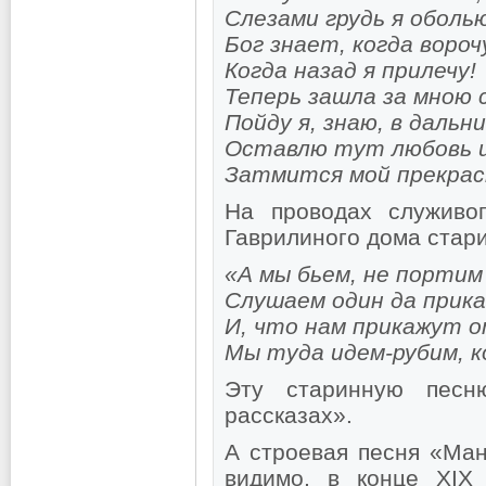
Слезами грудь я оболь
Бог знает, когда вороч
Когда назад я прилечу!
Теперь зашла за мною 
Пойду я, знаю, в дальни
Оставлю тут любовь и
Затмится мой прекрас
На проводах служиво
Гаврилиного дома стари
«А мы бьем, не портим
Слушаем один да прика
И, что нам прикажут о
Мы туда идем-рубим, к
Эту старинную пес
рассказах».
А строевая песня «Ман
видимо, в конце XIX 