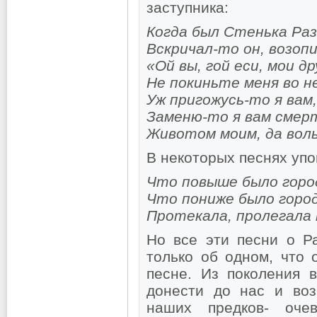
заступника:
Когда был Стенька Раз
Вскричал-то он, возоп
«Ой вы, гой еси, мои д
Не покиньте меня во н
Уж пригожусь-то я вам,
Заменю-то я вам смер
Животом моим, да вол
В некоторых песнях уп
Что повыше было горо
Что пониже было горо
Протекала, пролегала
Но все эти песни о Р
только об одном, что 
песне. Из поколения 
донести до нас и во
наших предков- оче