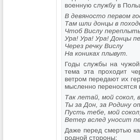
военную службу в Поль
В девяносто первом го
Там шли донцы в поход
Чтоб Вислу переплыть
Ура! Ура! Ура! Донцы 
Через речку Вислу
На кониках плывут.
Годы службы на чужой
тема эта проходит че
ветром передают их ге
мысленно переносятся 
Так летай, мой сокол, 
Ты за Дон, за Родину о
Пусть тебе, мой сокол
Ветер вслед уносит пе
Даже перед смертью ка
родной стороны: