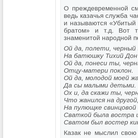
О преждевременной см
ведь казачья служба ча
и называются «Убитый 
братом» и т.д. Вот т
знаменитой народной п
Ой да, полети, черный 
На батюшку Тихий Дон
Ой да, понеси ты, чер
Отцу-матери поклон.
Ой да, молодой моей ж
Да сы малыми детьми.
Ох и, да скажи ты, чер
Что жанился на другой,
На пулющке свинцовой
Сваткой была востра
Сватом был востер ки
Казак не мыслил свою 