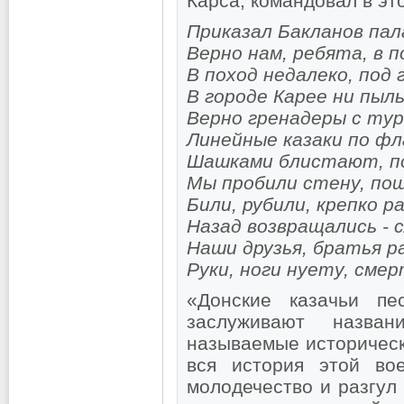
Карса, командовал в эт
Приказал Бакланов па
Верно нам, ребята, в 
В поход недалеко, под 
В городе Карее ни пыль
Верно гренадеры с тур
Линейные казаки по ф
Шашками блистают, п
Мы пробили стену, пош
Били, рубили, крепко р
Назад возвращались - 
Наши друзья, братья 
Руки, ноги нуету, сме
«Донские казачьи пе
заслуживают назван
называемые историческ
вся история этой вое
молодечество и разгул