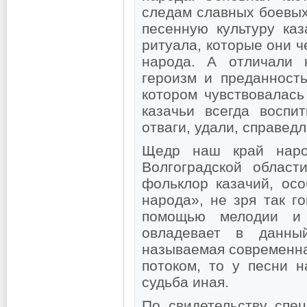
следам славных боевых
песенную культуру каз
ритуала, которые они ч
народа. А отличали 
героизм и преданность
котором чувствовалас
казачьи всегда воспи
отваги, удали, справед
Щедр наш край наро
Волгоградской област
фольклор казачий, ос
народа», не зря так г
помощью мелодии и 
овладевает в данны
называемая современна
потоком, то у песни н
судьба иная.
По свидетельству спе