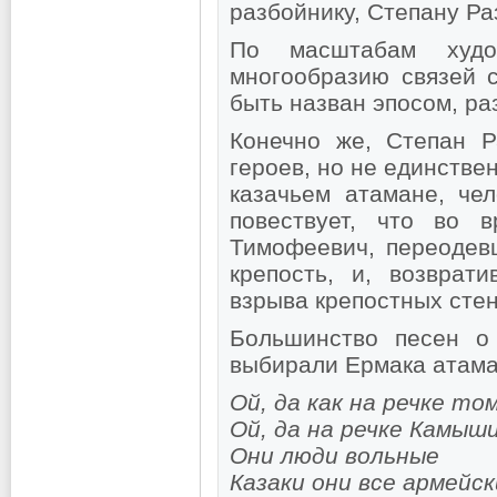
разбойнику, Степану Ра
По масштабам худо
многообразию связей 
быть назван эпосом, ра
Конечно же, Степан 
героев, но не единстве
казачьем атамане, че
повествует, что во 
Тимофеевич, переодевш
крепость, и, возврат
взрыва крепостных сте
Большинство песен о 
выбирали Ермака атам
Ой, да как на речке то
Ой, да на речке Камыши
Они люди вольные
Казаки они все армейс