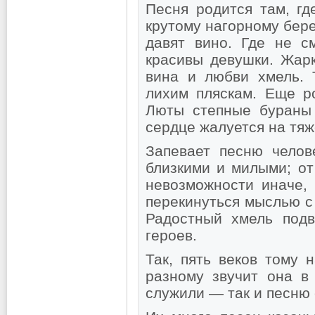
Песня родится там, гд
крутому нагорному бере
давят вино. Где не с
красивы девушки. Жарк
вина и любви хмель. 
лихим пляскам. Еще ро
Люты степные бураны 
сердце жалуется на тяж
Запевает песню челов
близкими и милыми; от
невозможности иначе,
перекинуться мыслью с 
Радостный хмель под
героев.
Так, пять веков тому 
разному звучит она в 
служили — так и песню 