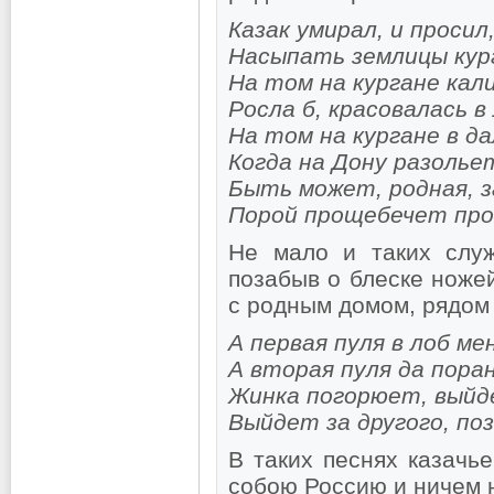
Казак умирал, и просил
Насыпать землицы кург
На том на кургане кал
Росла б, красовалась в
На том на кургане в д
Когда на Дону разолье
Быть может, родная, 
Порой прощебечет про 
Не мало и таких служ
позабыв о блеске ноже
с родным домом, рядом
А первая пуля в лоб ме
А вторая пуля да поран
Жинка погорюет, выйде
Выйдет за другого, по
В таких песнях казачь
собою Россию и ничем н