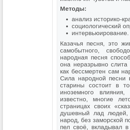
Методы:
анализ историко-кр
социологический оп
интервьюирование.
Казачья песня, это ж
самобытного, свобод
народная песня спосо
она неразрывно слита
как бессмертен сам на
Сила народной песни 
старины состоит в то
иноземного влияния,
известно, многие ле
страницах своих «ска
душевный лад людей, 
народ, без заморской п
пел своё, вкладывал в