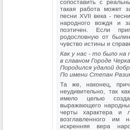
сопоставить с реальн
такая работа может з
песни XVII века - пес
народного вождя и за
поэтичен. Если при
родословную от былин
чувство истины и справ
Как у нас - то было на
в славном Городе Черк
Породился удалой добр
По имени Степан Рази
Та же, наконец, при
неудивительно, так ка
имело целью создан
выражающего народный
черты характера и л
возглавленного им 
искренняя вера нар