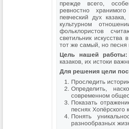
прежде всего, особе
ревностно хранимог
певческий дух казака,
культурном отношен
фольклористов счит
светильник искусства в
тот же самый, но песня
Цель нашей работы
казаков, их истоки важ
Для решения цели по
Проследить историю
Определить, наск
современном общес
Показать отражени
песнях Хопёрского к
Понять уникально
разнообразных жизн