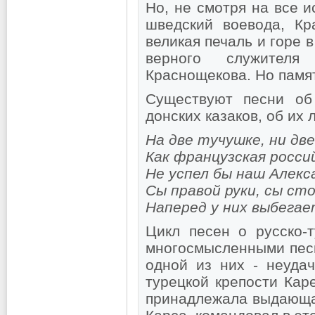
Но, не смотря на все и
шведский воевода, К
великая печаль и горе 
верного служителя
Краснощекова. Но памят
Существуют песни об
донских казаков, об их 
На две тучушке, ни дв
Как французская росси
Не успел бы наш Алекс
Сы правой руки, сы ст
Наперед у них выбегае
Цикл песен о русско-т
многосмысленными песн
одной из них - неуда
турецкой крепости Кар
принадлежала выдающа