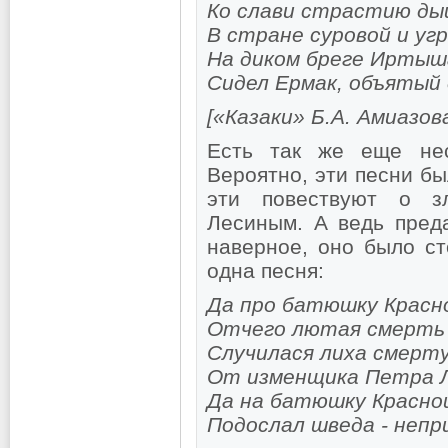
Ко слави страстию ды
В стране суровой и уг
На диком бреге Иртыш
Сидел Ермак, объятый 
[«Казаки» Б.А. Амиазова
Есть так же еще нес
Вероятно, эти песни б
эти повествуют о з
Лесиным. А ведь преда
наверное, оно было с
одна песня:
Да про батюшку Красн
Отчего лютая смерть 
Случилася лиха смерт
От изменщика Петра Л
Да на батюшку Красно
Подослал шведа - непр