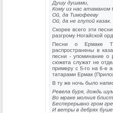
Душу душами,
Кому из нас атаманом
Ой, да Тимофееву
Ой, да не глупой казак.
Скорее всего эти песни
разгрому Ногайской ор
Песни о Ермаке Т
распространены в каза
песни - упоминание о 
сюжета служат не отде
примеру с 5-го на 6-е 
татарами Ермак (Прило
В ту же ночь было напи
Ревела буря, дождь шу
Во мраке молния блист
Бесперерывно гром гре
И ветры в дебрях бушев