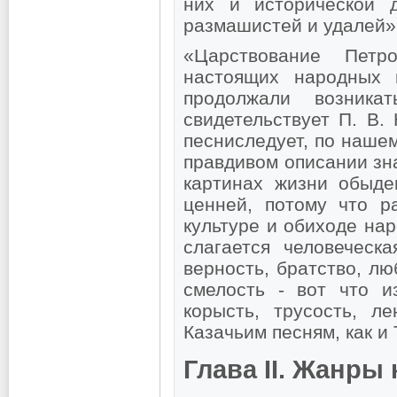
них и исторической 
размашистей и удалей»
«Царствование Петр
настоящих народных 
продолжали возникат
свидетельствует П. В.
песниследует, по наше
правдивом описании зна
картинах жизни обыде
ценней, потому что р
культуре и обиходе нар
слагается человеческ
верность, братство, лю
смелость - вот что и
корысть, трусость, л
Казачьим песням, как и 
Глава II. Жанры 