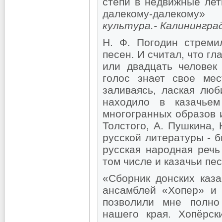
степи в недвижные лет
далекому-далекому» 
культура.- Калининград
Н. Ф. Погодин стреми
песен. И считал, что гл
или двадцать человек
голос знает свое ме
заливаясь, лаская лю
находило в казачье
многогранных образов и
Толстого, А. Пушкина, 
русской литературы - 
русская народная речь
том числе и казачьи пес
«Сборник донских каза
ансамблей «Хопер» и 
позволили мне полно
нашего края. Хопёрск