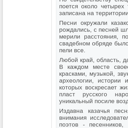
поется около четырех 
записана на территори
Песни окружали казак
рождались, с песней шл
мерили расстояния, п
свадебном обряде было
пели все.
Любой край, область, 
В каждом месте свое
красками, музыкой, зв
археологии, истории 
которых воскресает жи
пласт русского наро
уникальный посиле воз
Издавна казачья песн
внимания исследовател
поэтов - песенников, 