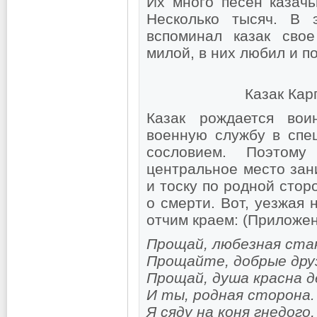
Их много песен казачь
Несколько тысяч. В 
вспоминал казак сво
милой, в них любил и по
Казак Кар
Казак рождается вои
военную службу в спе
сословием. Поэтом
центральное место зан
и тоску по родной стор
о смерти. Вот, уезжая 
отчим краем: (Приложен
Прощай, любезная ста
Прощайте, добрые дру
Прощай, душа красна д
И ты, родная сторона.
Я сяду на коня гнедого,